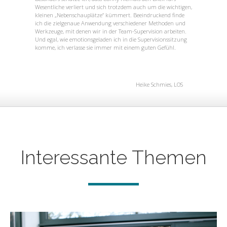
Wesentliche verliert und sich trotzdem auch um die wichtigen,
kleinen „Nebenschauplätze“ kümmert. Beeindruckend finde
ich die zielgenaue Anwendung verschiedener Methoden und
Werkzeuge, mit denen wir in der Team-Supervision arbeiten.
Und egal, wie emotionsgeladen ich in die Supervisionssitzung
komme, ich verlasse sie immer mit einem guten Gefühl.
Heike Schmies, LOS
Interessante Themen